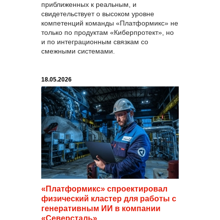
приближенных к реальным, и
свидетельствует о высоком уровне
компетенций команды «Платформикс» не
только по продуктам «Киберпротект», но
и по интеграционным связкам со
смежными системами.
18.05.2026
«Платформикс» спроектировал
физический кластер для работы с
генеративным ИИ в компании
«Северсталь»