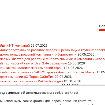
Нов
ейших ИТ-компаний
28.07.2026
«Киберпротекта» за развитие продаж и реализацию крупных проек
демостендов решений компании «Киберпротект»
20.05.2026
еский кластер для работы с генеративным ИИ в компании «Север
й партнерский статус UserGate сервисным
15.05.2026
нейших технологических компаний страны
14.05.2026
кий статус компании YADRO уровня Avangard Partner Master
13.05
ером компании «С-Терра СиЭсПи»
29.04.2026
ого партнера компании IVA Technologies
01.04.2026
о сети мебельной компании «Шатура»
23.03.2026
ведомление об использовании cookie-файлов
ы используем cookie-файлы для персонализации контента,