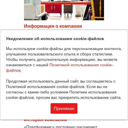
Информация о компании
«Платформикс» — один из крупнейших
Уведомление об использовании cookie-файлов
системных интеграторов в России.
Специализация — типовые решения для
Мы используем cookie-файлы для персонализации контента,
корпоративной ИТ-инфраструктуры
улучшения пользовательского опыта и сбора статистики.
Чтобы получить дополнительную информацию, вы можете
ознакомиться с нашей
Политикой использования cookie-
файлов
.
Продолжая использовать данный сайт, вы соглашаетесь с
Политикой использования cookie-файлов. Если вы не
согласны с каким-либо условием Политики использования
cookie-файлов, просим вас прекратить использование сайта.
Принимаю
История компании
«Платформикс» постоянно расширяет