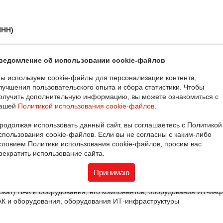
НН)
ведомление об использовании cookie-файлов
ы используем cookie-файлы для персонализации контента,
лучшения пользовательского опыта и сбора статистики. Чтобы
олучить дополнительную информацию, вы можете ознакомиться с
ашей
Политикой использования cookie-файлов
.
ивная и работы в области компьютерных технологий
родолжая использовать данный сайт, вы соглашаетесь с Политикой
ектирование и (или) иная деятельность, а также оказание услуг в 
спользования cookie-файлов. Если вы не согласны с каким-либо
в, электронной компонентной базы (электронных модулей), элект
словием Политики использования cookie-файлов, просим вас
ого оборудования, вычислительной техники, сетевого, телекоммун
рекратить использование сайта.
няемого в медицинских целях, устройств интернета вещей, средст
 ПАК и оборудование), материалов и технологий для производств
Принимаю
ничная и оптовая ПАК и оборудованием, его компонентами, оборуд
рокат) ПАК и оборудования, его компонентов, оборудования ИТ-ин
ПАК и оборудования, оборудования ИТ-инфраструктуры