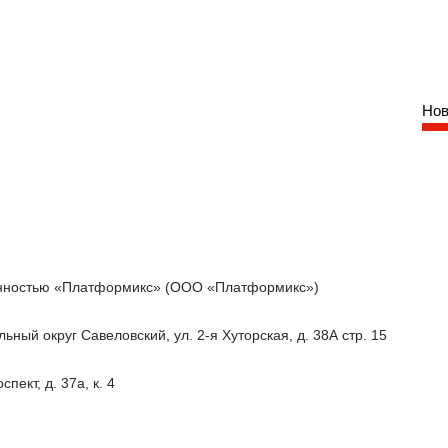
Нов
енностью «Платформикс» (ООО «Платформикс»)
альный округ Савеловский, ул. 2-я Хуторская, д. 38А стр. 15
пект, д. 37а, к. 4