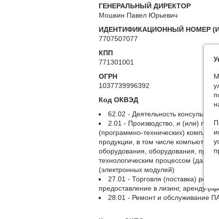
ГЕНЕРАЛЬНЫЙ ДИРЕКТОР
Мошкин Павел Юрьевич
ИДЕНТИФИКАЦИОННЫЙ НОМЕР (И
7707507077
КПП
У
771301001
М
ОГРН
у
1037739996392
п
Код ОКВЭД
н
62.02 - Деятельность консультат
П
2.01 - Производство, и (или) про
и
(программно-технических) комплексо
у
продукции, в том числе компьютерн
п
оборудования, оборудования, приме
технологическим процессом (далее -
(электронных модулей)
27.01 - Торговля (поставка) роз
предоставление в лизинг, аренду (п
28.01 - Ремонт и обслуживание 