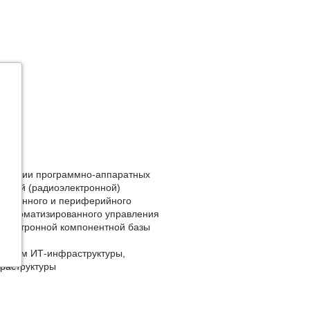
отношении программно-аппаратных
ронной (радиоэлектронной)
икационного и периферийного
в автоматизированного управления
а электронной компонентной базы
ованием ИТ-инфраструктуры,
фраструктуры