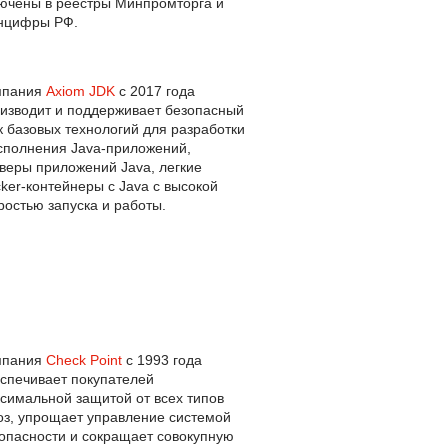
ючены в реестры Минпромторга и
нцифры РФ.
мпания
Axiom JDK
с 2017 года
изводит и поддерживает безопасный
к базовых технологий для разработки
сполнения Java-приложений,
веры приложений Java, легкие
ker-контейнеры с Java с высокой
ростью запуска и работы.
мпания
Check Point
с 1993 года
спечивает покупателей
симальной защитой от всех типов
оз, упрощает управление системой
опасности и сокращает совокупную