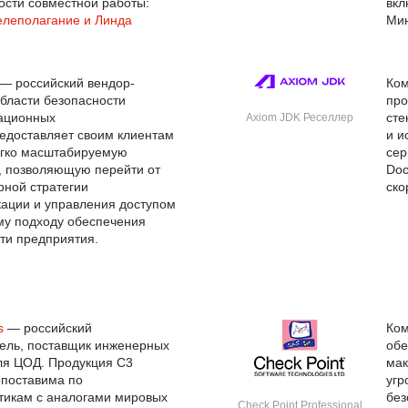
сти совместной работы:
вкл
елеполагание и Линда
Ми
— российский вендор-
Ко
области безопасности
про
ационных
сте
Axiom JDK Реселлер
едоставляет своим клиентам
и и
гко масштабируемую
сер
, позволяющую перейти от
Doc
ной стратегии
ско
ации и управления доступом
му подходу обеспечения
ти предприятия.
s
— российский
Ко
ель, поставщик инженерных
обе
ля ЦОД. Продукция C3
мак
сопоставима по
угр
тикам с аналогами мировых
без
Check Point Professional