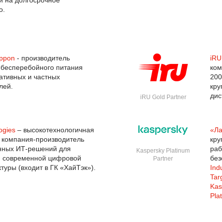
 на долгосрочное
о.
Ippon
- производитель
iRU
 бесперебойного питания
ком
ативных и частных
200
лей.
кр
дис
iRU Gold Partner
ogies
– высокотехнологичная
«Ла
 компания-производитель
кру
нных ИТ-решений для
ра
Kaspersky Platinum
я современной цифровой
без
Partner
туры (входит в ГК «ХайТэк»).
Ind
Tar
Kas
Pla