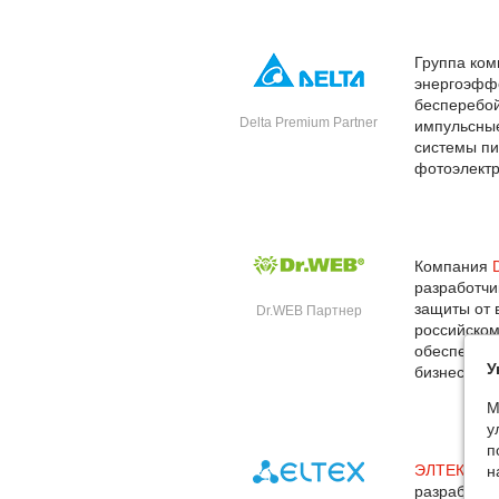
Группа ко
энергоэфф
бесперебой
Delta Premium Partner
импульсные
системы пи
фотоэлектр
Компания
разработчи
защиты от 
Dr.WEB Партнер
российском
обеспечени
У
бизнеса —
М
у
п
ЭЛТЕКС
– 
н
разработчи