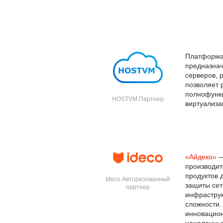
Платформа
предназнач
серверов, 
позволяет 
полнофунк
HOSTVM Партнер
виртуализа
«Айдеко»
—
производи
продуктов 
Ideco Авторизованный
защиты сет
партнер
инфраструк
сложности.
инновацион