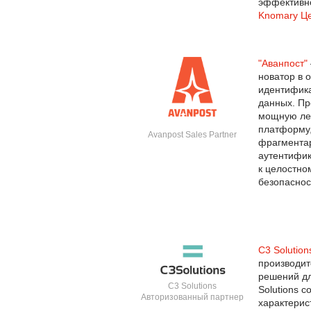
эффективно
Knomary Ц
"Аванпост"
новатор в 
идентифик
данных. Пр
мощную ле
платформу
Avanpost Sales Partner
фрагментар
аутентифик
к целостно
безопаснос
C3 Solution
производит
решений д
C3 Solutions
Solutions 
Авторизованный партнер
характерис