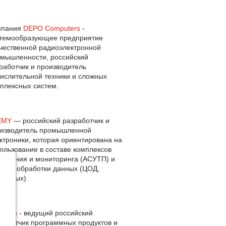
мпания
DEPO Computers
-
темообразующее предприятие
чественной радиоэлектронной
мышленности, российский
работчик и производитель
ислительной техники и сложных
плексных систем.
EMY
— российский разработчик и
изводитель промышленной
ктроники, которая ориентирована на
ользование в составе комплексов
авления и мониторинга (АСУТП) и
тров обработки данных (ЦОД,
верных).
ensys
- ведущий российский
работчик программных продуктов и