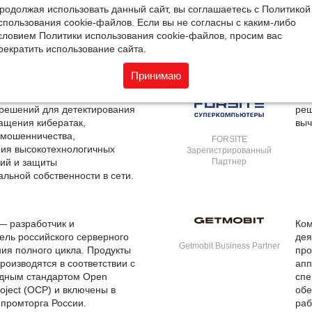
икационного и сетевого
реш
родолжая использовать данный сайт, вы соглашаетесь с Политикой
Entensys Partner
ния, промышленных
без
спользования cookie-файлов. Если вы не согласны с каким-либо
ов для IoT.
словием Политики использования cookie-файлов, просим вас
рекратить использование сайта.
Принимаю
ский разработчик технологий
For
 с киберпреступлениями,
раз
решений для детектирования
реш
ащения кибератак,
выч
 мошенничества,
FORSITE
ия высокотехнологичных
Зарегистрированный
ий и защиты
Партнер
альной собственности в сети.
 разработчик и
Ко
ель российского серверного
дея
Getmobit Business Partner
ия полного цикла. Продукты
про
роизводятся в соответствии с
апп
дным стандартом Open
спе
oject (OCP) и включены в
обе
промторга России.
раб