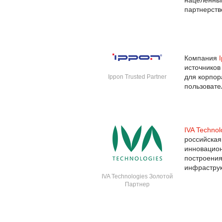
нацеленный
партнерств
Компания
источников
для корпор
Ippon Trusted Partner
пользовате
IVA Technol
российская
инновацио
построени
инфраструк
IVA Technologies Золотой
Партнер