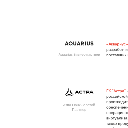
«Аквариус»
разработчи
Aquarius Бизнес-партнер
поставщик 
ГК "Астра"
—
российской
производит
Astra Linux Золотой
обеспечени
Партнер
операцион
виртуализа
также прод