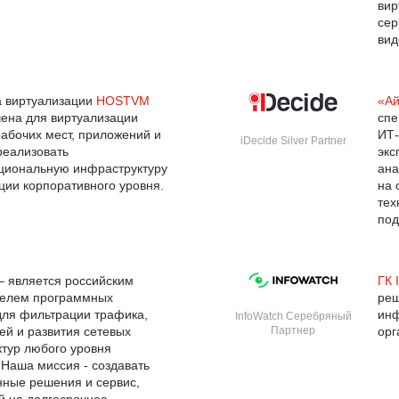
вир
сер
вид
 виртуализации
HOSTVM
«А
ена для виртуализации
спе
рабочих мест, приложений и
ИТ-
iDecide Silver Partner
реализовать
экс
циональную инфраструктуру
ана
ции корпоративного уровня.
на 
тех
под
 является российским
ГК 
телем программных
реш
для фильтрации трафика,
инф
InfoWatch Серебряный
ей и развития сетевых
Партнер
орг
тур любого уровня
 Наша миссия - создавать
ные решения и сервис,