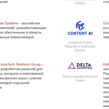
телей.
сто
Partner
te Systems
– российская
Con
-компаний, разрабатывающих
рос
е обеспечение в области
реш
анных коммуникаций.
обр
Content AI Project
Integrator и Authorized
Reseller
CrossTech Solutions Group
–
Del
 разработчик решений для
про
а, контроля и комплексной
Пор
Delta Computers Premium
внутренних угроз с учетом
сер
Partner
каждой отдельной
хра
и.
пер
авт
так
обе
мик