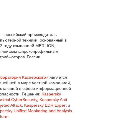
– российский производитель
пьютерной техники, основанный в
2 году компанией MERLION,
упнейшим широкопрофильным
трибьютором России.
боратория Касперского»
является
пнейшей в мире частной компанией,
ботающей в сфере информационной
опасности. Решения:
Kaspersky
ustrial CyberSecurity
,
Kaspersky Anti
geted Attack
,
Kaspersky EDR Expert
и
persky Unified Monitoring and Analysis
tform
.