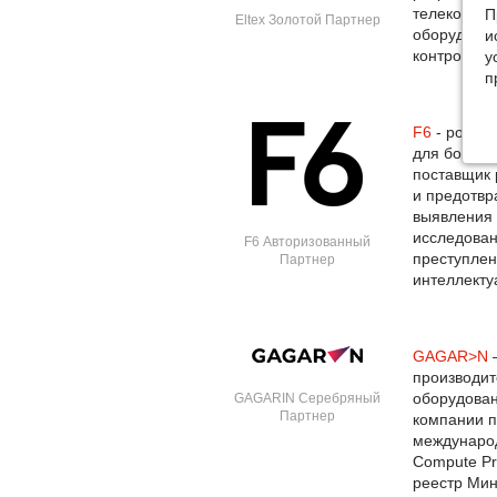
телекоммун
П
Eltex Золотой Партнер
оборудова
и
контроллер
у
п
F6
- россий
для борьбы
поставщик 
и предотвр
выявления
исследован
F6 Авторизованный
преступлен
Партнер
интеллекту
GAGAR>N
—
производит
оборудован
GAGARIN Серебряный
Партнер
компании п
междунаро
Compute Pr
реестр Мин