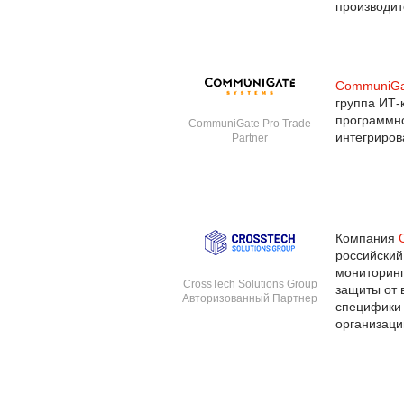
производи
CommuniGa
группа ИТ
программно
CommuniGate Pro Trade
интегриров
Partner
Компания
российский
мониторинг
CrossTech Solutions Group
защиты от 
Авторизованный Партнер
специфики 
организаци