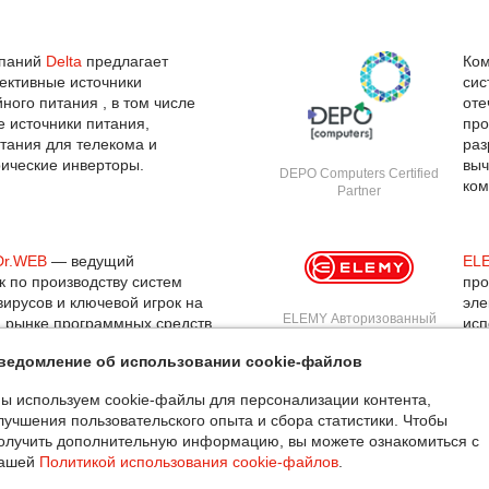
мпаний
Delta
предлагает
Ко
ективные источники
сис
ного питания , в том числе
оте
 источники питания,
про
тания для телекома и
раз
ические инверторы.
выч
DEPO Computers Certified
ком
Partner
Dr.WEB
— ведущий
EL
к по производству систем
про
вирусов и ключевой игрок на
эле
ELEMY Авторизованный
 рынке программных средств
исп
Партнер
я базовой потребности
упр
ведомление об использовании cookie-файлов
 безопасности информации.
цен
сер
ы используем cookie-файлы для персонализации контента,
лучшения пользовательского опыта и сбора статистики. Чтобы
олучить дополнительную информацию, вы можете ознакомиться с
ведущий российский
Ent
ашей
Политикой использования cookie-файлов
.
к и производитель
раз