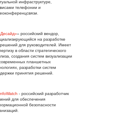
туальной инфраструктуре,
висами телефонии и
еоконференцсвязи.
йДесайд»
–
российский вендор,
циализирующийся на разработке
решений для руководителей. Имеет
пертизу в области стратегического
лиза, создания систем визуализации
современных планшетных
нологиях, разработки систем
держки принятия решений.
InfoWatch
- российский разработчик
ений для обеспечения
ормационной безопасности
анизаций.