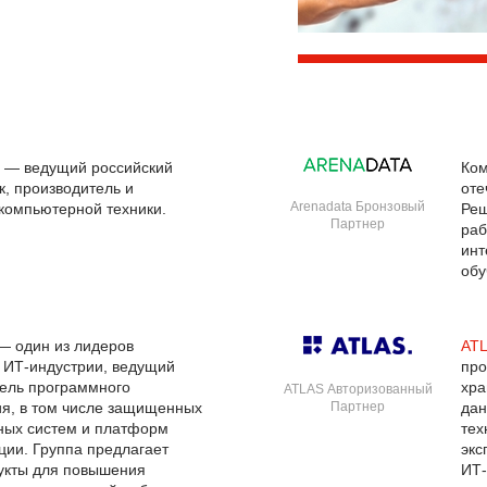
— ведущий российский
Ко
к, производитель и
оте
Arenadata Бронзовый
компьютерной техники.
Реш
Партнер
раб
инт
обу
 один из лидеров
AT
 ИТ-индустрии, ведущий
про
ель программного
хра
ATLAS Авторизованный
я, в том числе защищенных
Партнер
дан
ных систем и платформ
тех
ции. Группа предлагает
экс
укты для повышения
ИТ-