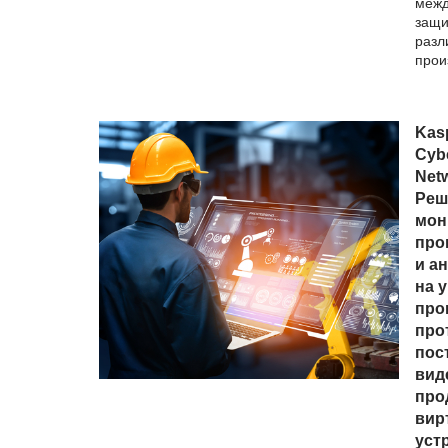
межд
защи
разл
прои
Kasp
Cybe
Net
Реш
мон
про
и а
на 
про
про
пос
вид
про
вир
уст