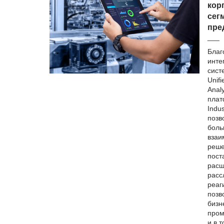
кор
сег
пре
___
Благ
инте
сист
Unifi
Analy
плат
Indus
позв
боль
взаи
реше
пост
расш
расс
реаг
позв
бизн
пром
и в т