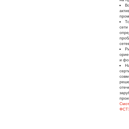
В
акти
пром
Т
сети
опре
проб
сете
Ри
орие
и фо
Н
серт
совм
реше
отеч
зару
прои
Смот
ФСТ