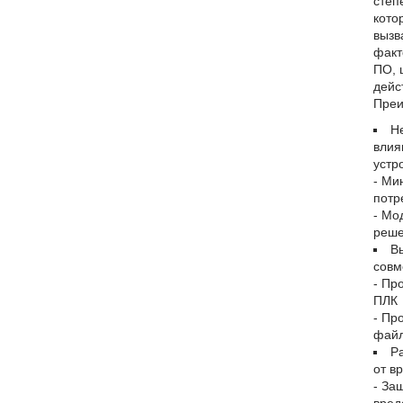
степ
кото
вызв
факт
ПО, 
дейс
Преи
Н
влия
устр
- Ми
потр
- Мо
реш
В
совм
- Пр
ПЛК
- Пр
фай
Р
от в
- За