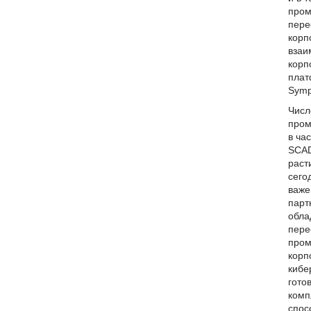
пром
пере
корп
взаи
корп
плат
Symp
Числ
пром
в ча
SCAD
раст
сего
важе
парт
обла
пере
пром
корп
кибе
гото
комп
спос