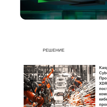
РЕШЕНИЕ
Kasp
Cybe
Про
XDR
пос
ком
киб
про