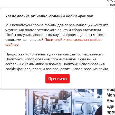
вред
- За
- Ан
- За
Уведомление об использовании cookie-файлов
- Уп
экра
Мы используем cookie-файлы для персонализации контента,
- Вс
улучшения пользовательского опыта и сбора статистики.
EDR
Чтобы получить дополнительную информацию, вы можете
К
ознакомиться с нашей
Политикой использования cookie-
- Ко
файлов
.
- Ко
- Ко
Продолжая использовать данный сайт, вы соглашаетесь с
прог
Политикой использования cookie-файлов. Если вы не
Смот
согласны с каким-либо условием Политики использования
ФСТ
cookie-файлов, просим вас прекратить использование сайта.
Принимаю
Kasp
Moni
Anal
Еди
про