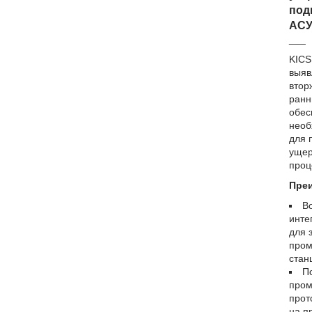
под
АСУ
___
KICS
выяв
втор
ранн
обес
необ
для 
ущер
проц
Пре
В
инте
для 
пром
стан
П
про
прот
на п