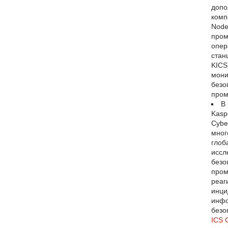
допо
комп
Node
пром
опер
стан
KICS
мони
безо
пром
В
Kaspe
Cybe
мног
глоб
иссл
безо
пром
реаг
инци
инф
безо
ICS 